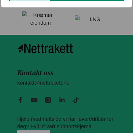
Kontakt oss
kontakt@nettrakett.no
Hjelp med nettside vi har levert/drifter for
deg? Fyll ut vårt supportskjema: