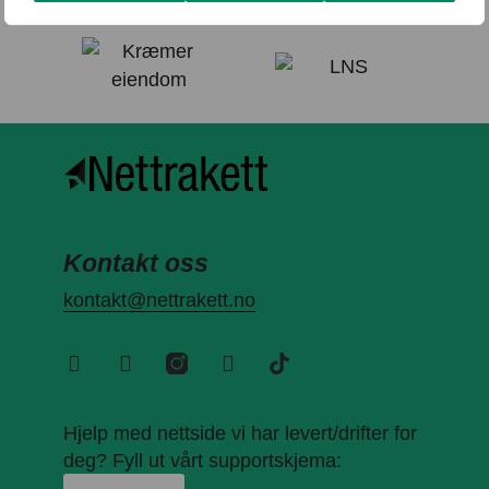
Kontakt oss
kontakt@nettrakett.no
Hjelp med nettside vi har levert/drifter for
deg? Fyll ut vårt supportskjema: