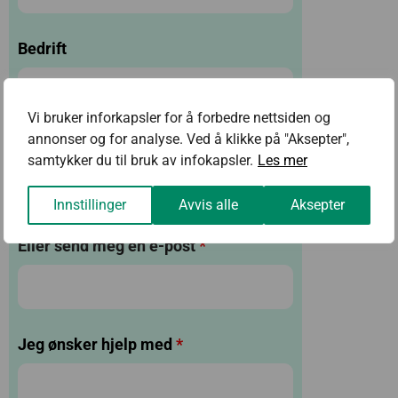
Bedrift
Vi bruker inforkapsler for å forbedre nettsiden og
annonser og for analyse. Ved å klikke på "Aksepter",
Ring meg på
samtykker du til bruk av infokapsler.
Les mer
Innstillinger
Avvis alle
Aksepter
Eller send meg en e-post
*
Jeg ønsker hjelp med
*