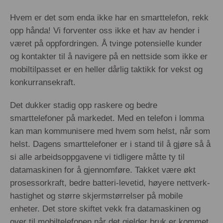
Hvem er det som enda ikke har en smarttelefon, rekk
opp hånda! Vi forventer oss ikke et hav av hender i
været på oppfordringen. Å tvinge potensielle kunder
og kontakter til å navigere på en nettside som ikke er
mobiltilpasset er en heller dårlig taktikk for vekst og
konkurransekraft.
Det dukker stadig opp raskere og bedre
smarttelefoner på markedet. Med en telefon i lomma
kan man kommunisere med hvem som helst, når som
helst. Dagens smarttelefoner er i stand til å gjøre så å
si alle arbeidsoppgavene vi tidligere måtte ty til
datamaskinen for å gjennomføre. Takket være økt
prosessorkraft, bedre batteri-levetid, høyere nettverk-
hastighet og større skjermstørrelser på mobile
enheter. Det store skiftet vekk fra datamaskinen og
over til mobiltelefonen når det gjelder bruk er kommet