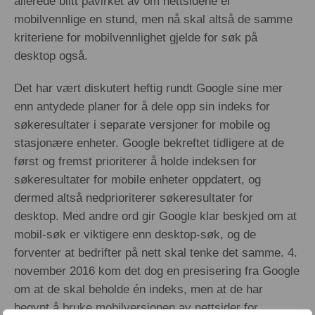
allerede blitt påvirket av om nettsidene er
mobilvennlige en stund, men nå skal altså de samme
kriteriene for mobilvennlighet gjelde for søk på
desktop også.
Det har vært diskutert heftig rundt Google sine mer
enn antydede planer for å dele opp sin indeks for
søkeresultater i separate versjoner for mobile og
stasjonære enheter. Google bekreftet tidligere at de
først og fremst prioriterer å holde indeksen for
søkeresultater for mobile enheter oppdatert, og
dermed altså nedprioriterer søkeresultater for
desktop. Med andre ord gir Google klar beskjed om at
mobil-søk er viktigere enn desktop-søk, og de
forventer at bedrifter på nett skal tenke det samme. 4.
november 2016 kom det dog en presisering fra Google
om at de skal beholde én indeks, men at de har
begynt å bruke mobilversjonen av nettsider for