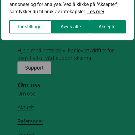
Kontakt oss
annonser og for analyse. Ved å klikke på "Aksepter",
samtykker du til bruk av infokapsler.
Les mer
kontakt@nettrakett.no
Innstillinger
Avvis alle
Aksepter
Hjelp med nettside vi har levert/drifter for
deg? Fyll ut vårt supportskjema:
Support
Om oss
Om oss
Aktuelt
Referanser