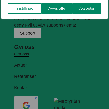
Innstillinger
Avvis alle
Aksepter
Hjelp med nettside vi har levert/drifter for
deg? Fyll ut vårt supportskjema:
Support
Om oss
Om oss
Aktuelt
Referanser
Kontakt