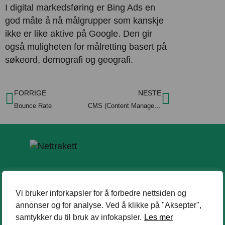
I digital markedsføring er Bing Ads en
god måte å nå målgrupper som kanskje
ikke er like aktive på Google. Den gir
også muligheten for målretting basert på
søkeord, demografi og geografi.
FORRIGE
NESTE
Bounce Rate
CMS (Content Management System)
Kontakt oss
Vi bruker inforkapsler for å forbedre nettsiden og
kontakt@nettrakett.no
annonser og for analyse. Ved å klikke på "Aksepter",
samtykker du til bruk av infokapsler.
Les mer