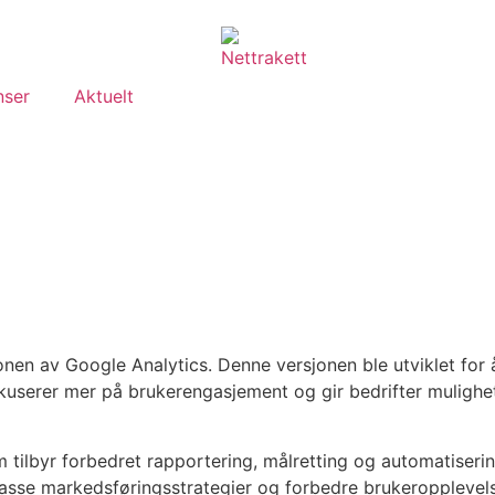
nser
Aktuelt
onen av Google Analytics. Denne versjonen ble utviklet for 
okuserer mer på brukerengasjement og gir bedrifter mulighet
 tilbyr forbedret rapportering, målretting og automatiseri
passe markedsføringsstrategier og forbedre brukeropplevel