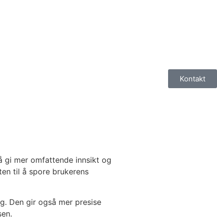
Kontakt
å gi mer omfattende innsikt og
en til å spore brukerens
ng. Den gir også mer presise
sen.