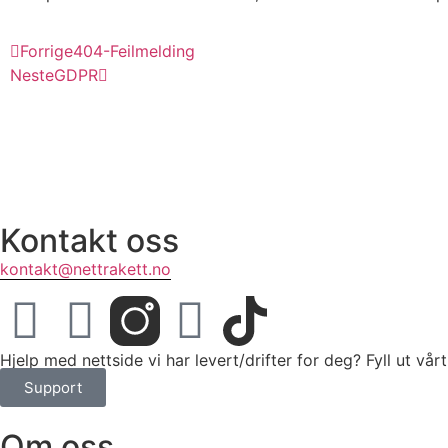
Forrige
404-Feilmelding
Neste
GDPR
Kontakt oss
kontakt@nettrakett.no
Hjelp med nettside vi har levert/drifter for deg? Fyll ut vå
Support
Om oss