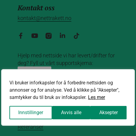
Kontakt oss
kontakt@nettrakett.no
Hjelp med nettside vi har levert/drifter for
deg? Fyll ut vårt supportskjema:
Support
Vi bruker inforkapsler for å forbedre nettsiden og
Om oss
annonser og for analyse. Ved å klikke på "Aksepter",
samtykker du til bruk av infokapsler.
Les mer
Om oss
Innstillinger
Avvis alle
Aksepter
Aktuelt
Referanser