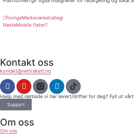
Plattformen gir også muligheter for retargeting og lokal 
Forrige
Merkevarestrategi
Neste
Mobile flater
Kontakt oss
kontakt@nettrakett.no
Hjelp med nettside vi har levert/drifter for deg? Fyll ut vå
Support
Om oss
Om oss