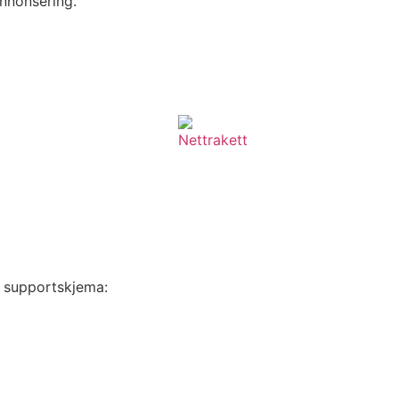
annonsering.
rt supportskjema: