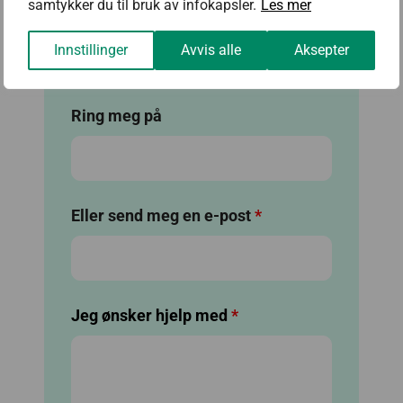
samtykker du til bruk av infokapsler.
Les mer
Bedrift
Innstillinger
Avvis alle
Aksepter
Ring meg på
Eller send meg en e-post
*
Jeg ønsker hjelp med
*