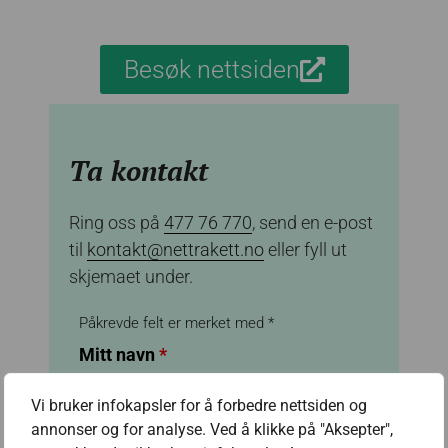
Besøk nettsiden
Ta kontakt
Ring oss på
477 76 770
, send en e-post
til
kontakt@nettrakett.no
eller fyll ut
skjemaet under.
Påkrevde felt er merket med *
Mitt navn
*
Vi bruker infokapsler for å forbedre nettsiden og
annonser og for analyse. Ved å klikke på "Aksepter",