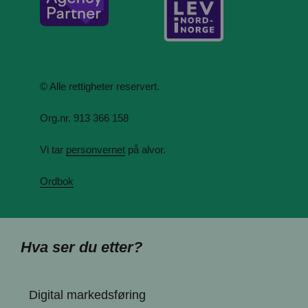
© Alle rettigheter reservert.
Org.nr. 913 366 158
Vi tar
personvernet
på alvor.
Ordbok
Hva ser du etter?
Digital markedsføring