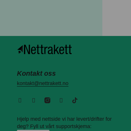
Kontakt oss
kontakt@nettrakett.no
Hjelp med nettside vi har levert/drifter for
deg? Fyll ut vårt supportskjema: