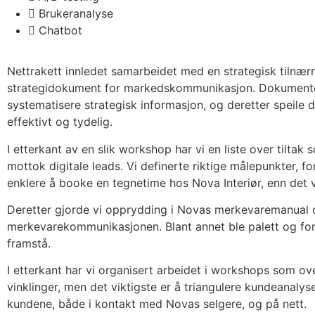
Brukeranalyse
Chatbot
Nettrakett innledet samarbeidet med en strategisk tilnær
strategidokument for markedskommunikasjon. Dokumentet 
systematisere strategisk informasjon, og deretter speile d
effektivt og tydelig.
I etterkant av en slik workshop har vi en liste over tiltak
mottok digitale leads. Vi definerte riktige målepunkter, fo
enklere å booke en tegnetime hos Nova Interiør, enn det v
Deretter gjorde vi opprydding i Novas merkevaremanual o
merkevarekommunikasjonen. Blant annet ble palett og fonte
framstå.
I etterkant har vi organisert arbeidet i workshops som ove
vinklinger, men det viktigste er å triangulere kundeanaly
kundene, både i kontakt med Novas selgere, og på nett.