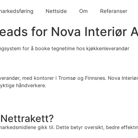
 markedsføring
Nettside
Om
Referanser
eads for Nova Interiør 
verandør, med kontorer i Tromsø og Finnsnes. Nova Interiø
dyktige håndverkere.
 Nettrakett?
 markedsmidlene gikk til. Dette betyr oversikt, bedre effek