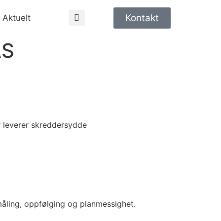
Kontakt
Aktuelt
AS
r leverer skreddersydde
tmåling, oppfølging og planmessighet.