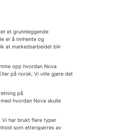
idet et grunnleggende
e er å innhente og
lik at markedsarbeidet blir
 stramme opp hvordan Nova
ler på norsk; Vi ville gjøre det
retning på
åd med hvordan Nova skulle
 Vi har brukt flere typer
nnhold som etterspørres av