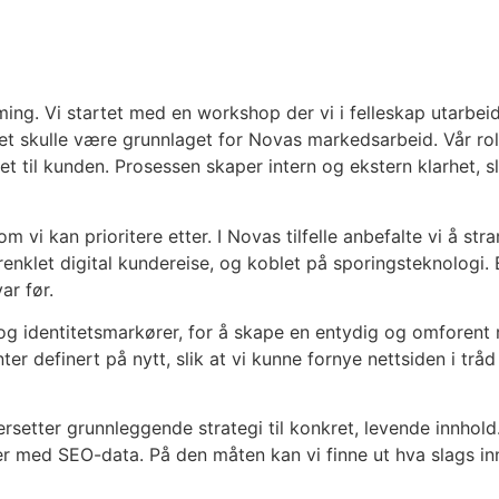
ming. Vi startet med en workshop der vi i felleskap utarbe
skulle være grunnlaget for Novas markedsarbeid. Vår roll
et til kunden. Prosessen skaper intern og ekstern klarhet, s
 som vi kan prioritere etter. I Novas tilfelle anbefalte vi å
renklet digital kundereise, og koblet på sporingsteknologi. El
ar før.
g identitetsmarkører, for å skape en entydig og omforent 
r definert på nytt, slik at vi kunne fornye nettsiden i tr
rsetter grunnleggende strategi til konkret, levende innhold.
ser med SEO-data. På den måten kan vi finne ut hva slags i