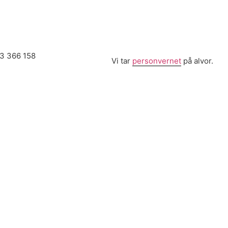
13 366 158
Vi tar
personvernet
på alvor.