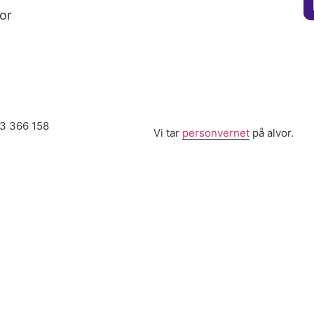
for
13 366 158
Vi tar
personvernet
på alvor.