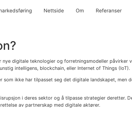
 markedsføring
Nettside
Om
Referanser
on?
år nye digitale teknologier og forretningsmodeller påvirker 
tig intelligens, blockchain, eller Internet of Things (IoT).
ter som ikke har tilpasset seg det digitale landskapet, men
 disrupsjon i deres sektor og å tilpasse strategier deretter. D
prettelse av partnerskap med digitale aktører.