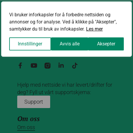
Vi bruker inforkapsler for å forbedre nettsiden og
annonser og for analyse. Ved å klikke på "Aksepter",
samtykker du til bruk av infokapsler.
Les mer
Kontakt oss
Innstillinger
Avvis alle
Aksepter
kontakt@nettrakett.no
Hjelp med nettside vi har levert/drifter for
deg? Fyll ut vårt supportskjema:
Support
Om oss
Om oss