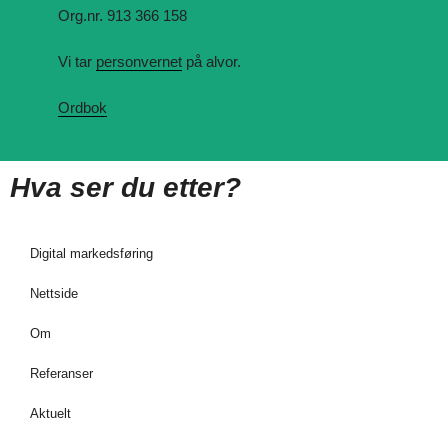
Org.nr. 913 366 158
Vi tar
personvernet
på alvor.
Ordbok
Hva ser du etter?
Digital markedsføring
Nettside
Om
Referanser
Aktuelt