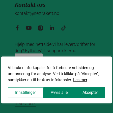
Kontakt oss
kontakt@nettrakett.no
Hjelp med nettside vi har levert/drifter for
deg? Fyll ut vårt supportskjema:
Support
Vi bruker inforkapsler for å forbedre nettsiden og
Om oss
annonser og for analyse. Ved å klikke på "Aksepter",
samtykker du til bruk av infokapsler.
Les mer
Om oss
Aktuelt
Innstillinger
Avvis alle
Aksepter
Referanser