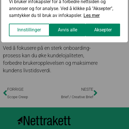
Vi bruker infokapsler for å forbedre nettsiden og
behov.
annonser og for analyse. Ved å klikke på "Aksepter",
– Bruk data for å måle fremdrift og
samtykker du til bruk av infokapsler.
Les mer
suksess.
– Juster prosessen basert på
Innstillinger
Avvis alle
Aksepter
tilbakemeldinger.
Ved å fokusere på en sterk onboarding-
prosess kan du øke kundelojaliteten,
forbedre brukeropplevelsen og maksimere
kundens livstidsverdi.
FORRIGE
NESTE
Scope Creep
Brief / Creative Brief