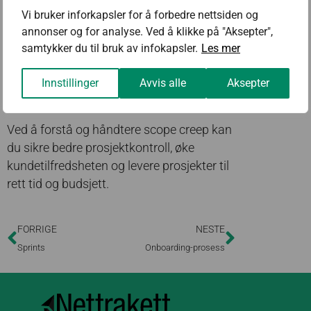
– Prioriter oppgaver basert på verdi og
Vi bruker inforkapsler for å forbedre nettsiden og
innsats.
annonser og for analyse. Ved å klikke på "Aksepter",
– Dokumenter alle endringer og juster
samtykker du til bruk av infokapsler.
Les mer
tidslinjer og budsjetter deretter.
– Bruk prosjektstyringsverktøy for å følge
Innstillinger
Avvis alle
Aksepter
fremdriften.
Ved å forstå og håndtere scope creep kan
du sikre bedre prosjektkontroll, øke
kundetilfredsheten og levere prosjekter til
rett tid og budsjett.
FORRIGE
NESTE
Sprints
Onboarding-prosess