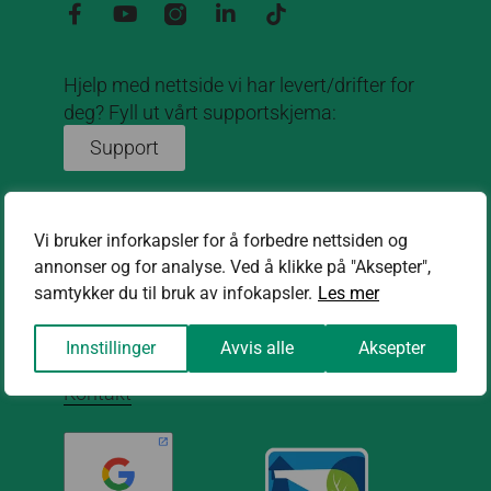
Hjelp med nettside vi har levert/drifter for
deg? Fyll ut vårt supportskjema:
Support
Om oss
Om oss
Vi bruker inforkapsler for å forbedre nettsiden og
annonser og for analyse. Ved å klikke på "Aksepter",
Aktuelt
samtykker du til bruk av infokapsler.
Les mer
Referanser
Innstillinger
Avvis alle
Aksepter
Kontakt