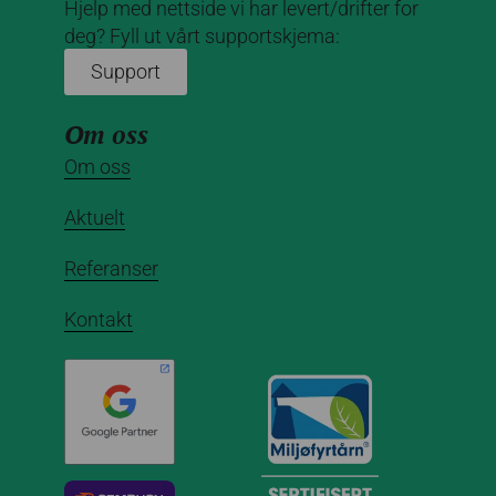
Hjelp med nettside vi har levert/drifter for
deg? Fyll ut vårt supportskjema:
Support
Om oss
Om oss
Aktuelt
Referanser
Kontakt