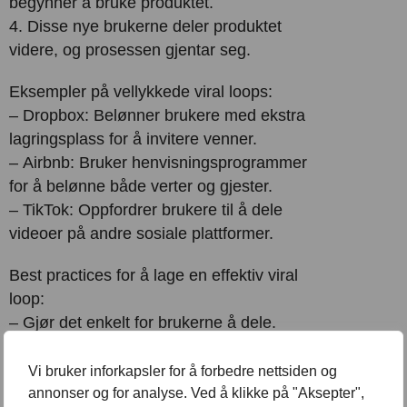
begynner å bruke produktet.
4. Disse nye brukerne deler produktet
videre, og prosessen gjentar seg.
Eksempler på vellykkede viral loops:
–
Dropbox:
Belønner brukere med ekstra
lagringsplass for å invitere venner.
–
Airbnb:
Bruker henvisningsprogrammer
for å belønne både verter og gjester.
–
TikTok:
Oppfordrer brukere til å dele
videoer på andre sosiale plattformer.
Best practices for å lage en effektiv viral
loop:
– Gjør det enkelt for brukerne å dele.
– Tilby meningsfulle insentiver.
– Bruk sosial bevis og FOMO for å øke
Vi bruker inforkapsler for å forbedre nettsiden og
delinger.
annonser og for analyse. Ved å klikke på "Aksepter",