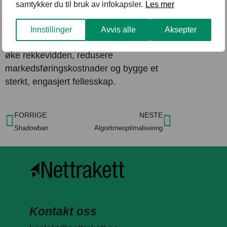
samtykker du til bruk av infokapsler.
Les mer
– Analyser og optimaliser
delingsprosessen kontinuerlig.
Innstillinger
Avvis alle
Aksepter
Ved å forstå og utnytte viral loops kan du
øke rekkevidden, redusere
markedsføringskostnader og bygge et
sterkt, engasjert fellesskap.
FORRIGE
NESTE
Shadowban
Algoritmeoptimalisering
Kontakt oss