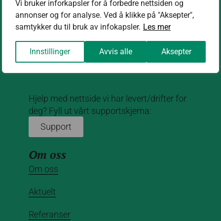
Vi bruker inforkapsler for å forbedre nettsiden og
annonser og for analyse. Ved å klikke på "Aksepter",
Kontakt oss
samtykker du til bruk av infokapsler.
Les mer
kontakt@nettrakett.no
Innstillinger
Avvis alle
Aksepter
Hjelp med nettside vi har levert/drifter for
deg? Fyll ut vårt supportskjema:
Support
Om oss
Om oss
Aktuelt
Referanser