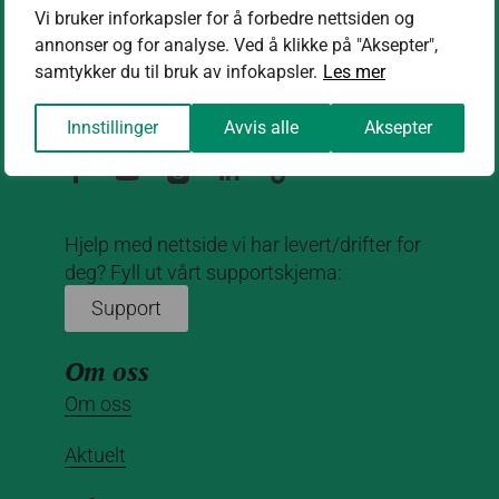
Vi bruker inforkapsler for å forbedre nettsiden og
annonser og for analyse. Ved å klikke på "Aksepter",
Kontakt oss
samtykker du til bruk av infokapsler.
Les mer
kontakt@nettrakett.no
Innstillinger
Avvis alle
Aksepter
Hjelp med nettside vi har levert/drifter for
deg? Fyll ut vårt supportskjema:
Support
Om oss
Om oss
Aktuelt