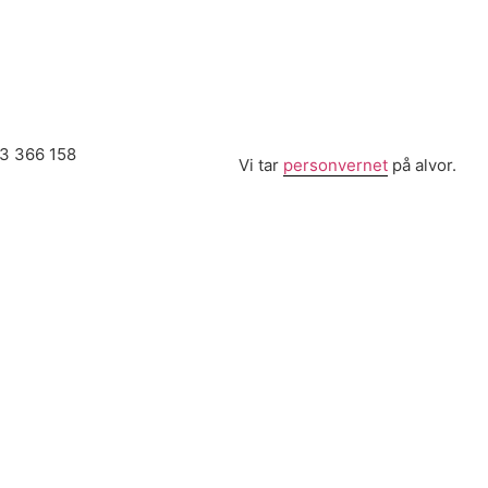
13 366 158
Vi tar
personvernet
på alvor.