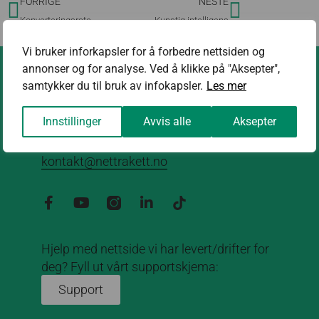
FORRIGE
NESTE
Konverteringsrate
Kunstig intelligens
Vi bruker inforkapsler for å forbedre nettsiden og
annonser og for analyse. Ved å klikke på "Aksepter",
samtykker du til bruk av infokapsler.
Les mer
Innstillinger
Avvis alle
Aksepter
Kontakt oss
kontakt@nettrakett.no
Hjelp med nettside vi har levert/drifter for
deg? Fyll ut vårt supportskjema:
Support