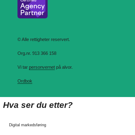
© Alle rettigheter reservert.
Org.nr. 913 366 158
Vi tar
personvernet
på alvor.
Ordbok
Hva ser du etter?
Digital markedsføring