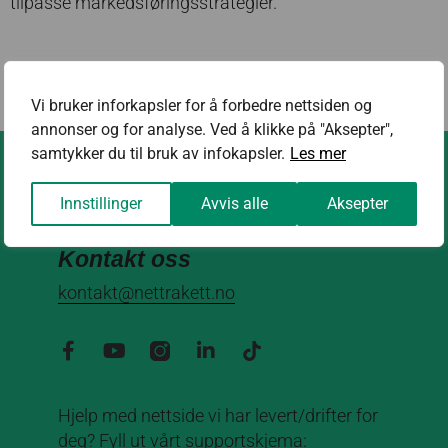
tilpasse markedsføringsstrategier.
FORRIGE
NESTE
SSL-sertifikat
Trafikk
Vi bruker inforkapsler for å forbedre nettsiden og
annonser og for analyse. Ved å klikke på "Aksepter",
samtykker du til bruk av infokapsler.
Les mer
Innstillinger
Avvis alle
Aksepter
Kontakt oss
kontakt@nettrakett.no
Hjelp med nettside vi har levert/drifter for
deg? Fyll ut vårt supportskjema: