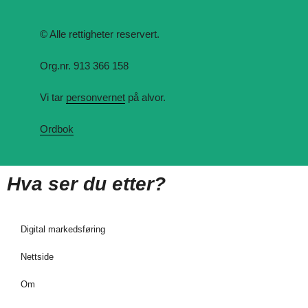
© Alle rettigheter reservert.
Org.nr. 913 366 158
Vi tar
personvernet
på alvor.
Ordbok
Hva ser du etter?
Digital markedsføring
Nettside
Om