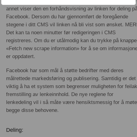
henter ut informasjon om innholdet på landingssiden. Bla
annet viser den en forhåndsvisning av linken for deling p
Facebook. Dersom du har gjennomført de foregående
stegene i ditt CMS vil linken nå bli vist som ønsket. MER
Det kan ta noen minutter før redigeringen i CMS
registreres. Om du er utålmodig kan du trykke på knapp
«Fetch new scrape information» for å se om informasjon
er oppdatert.
Facebook har som mål å støtte bedrifter med deres
målrettede markedsføring og publisering. Samtidig er det
viktig å ha et system som begrenser muligheten for feilak
fremstilling av lenkeinnhold. De nye reglene for
lenkedeling vil i så måte være hensiktsmessig for å møte
begge disse behovene.
Deling: