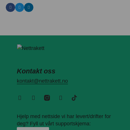
Kontakt oss
kontakt@nettrakett.no
Hjelp med nettside vi har levert/drifter for
deg? Fyll ut vårt supportskjema: