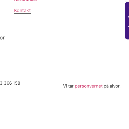
Kontakt
for
13 366 158
Vi tar
personvernet
på alvor.