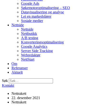
Google Ads
Søkemotoroptimalisering – SEO
Datavisualisering og analyse
Lei en markedsfører
Sosiale medier
Nettside
Nettside
Nettbutikk
A/B testing
Konverteringsoptimalisering
Google Analytics
Server Side Tracking
Webredaktør
NettStart
Om
Referanser
Aktuelt
Søk
Kontakt
Nettrakett
22. desember 2021
Nettrakett