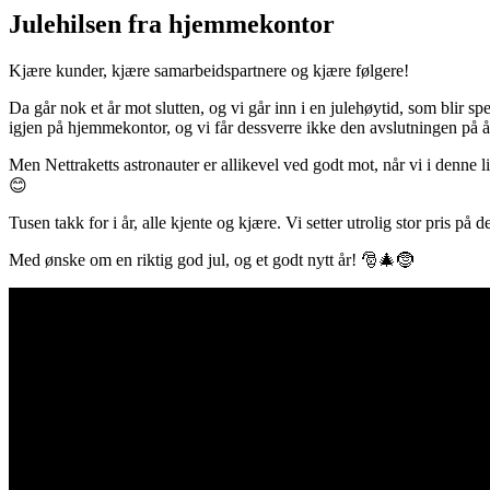
Julehilsen fra hjemmekontor
Kjære kunder, kjære samarbeidspartnere og kjære følgere!
Da går nok et år mot slutten, og vi går inn i en julehøytid, som blir sp
igjen på hjemmekontor, og vi får dessverre ikke den avslutningen på å
Men Nettraketts astronauter er allikevel ved godt mot, når vi i denne li
😊
Tusen takk for i år, alle kjente og kjære. Vi setter utrolig stor pris på
Med ønske om en riktig god jul, og et godt nytt år! 🎅🎄🤶