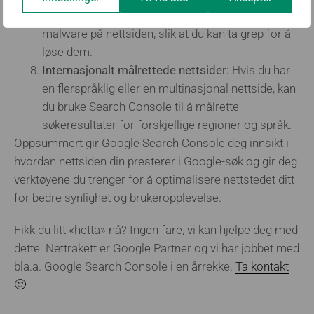
deg hvis de oppdager sikkerhetsproblemer eller
malware på nettsiden, slik at du kan ta grep for å
løse dem.
Internasjonalt målrettede nettsider:
Hvis du har
en flerspråklig eller en multinasjonal nettside, kan
du bruke Search Console til å målrette
søkeresultater for forskjellige regioner og språk.
Oppsummert gir Google Search Console deg innsikt i
hvordan nettsiden din presterer i Google-søk og gir deg
verktøyene du trenger for å optimalisere nettstedet ditt
for bedre synlighet og brukeropplevelse.
Fikk du litt «hetta» nå? Ingen fare, vi kan hjelpe deg med
dette. Nettrakett er Google Partner og vi har jobbet med
bla.a. Google Search Console i en årrekke.
Ta kontakt
🙂