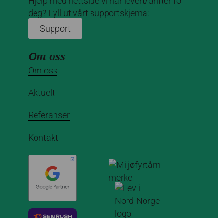
Hjelp med nettside vi har levert/drifter for
deg? Fyll ut vårt supportskjema:
Support
Om oss
Om oss
Aktuelt
Referanser
Kontakt