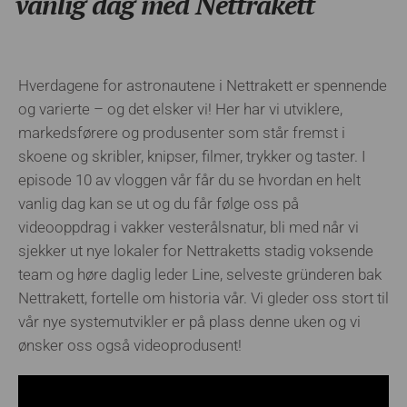
vanlig dag med Nettrakett
Hverdagene for astronautene i Nettrakett er spennende
og varierte – og det elsker vi! Her har vi utviklere,
markedsførere og produsenter som står fremst i
skoene og skribler, knipser, filmer, trykker og taster. I
episode 10 av vloggen vår får du se hvordan en helt
vanlig dag kan se ut og du får følge oss på
videooppdrag i vakker vesterålsnatur, bli med når vi
sjekker ut nye lokaler for Nettraketts stadig voksende
team og høre daglig leder Line, selveste gründeren bak
Nettrakett, fortelle om historia vår. Vi gleder oss stort til
vår nye systemutvikler er på plass denne uken og vi
ønsker oss også videoprodusent!