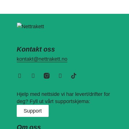
Kontakt oss
kontakt@nettrakett.no
Hjelp med nettside vi har levert/drifter for
deg? Fyll ut vårt supportskjema:
Support
Om oss