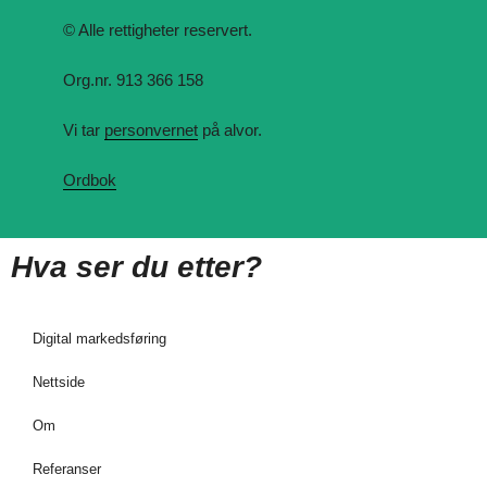
© Alle rettigheter reservert.
Org.nr. 913 366 158
Vi tar
personvernet
på alvor.
Ordbok
Hva ser du etter?
Digital markedsføring
Nettside
Om
Referanser