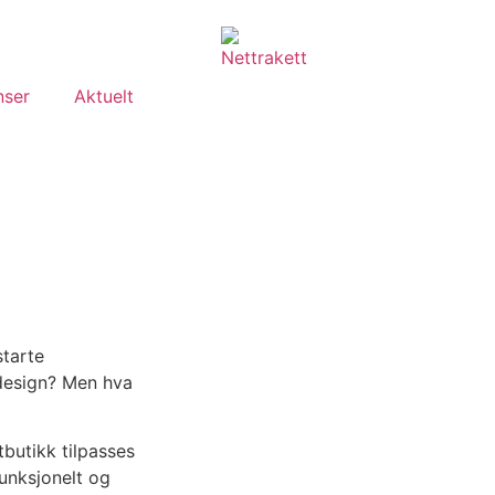
nser
Aktuelt
starte
 design? Men hva
tbutikk tilpasses
funksjonelt og