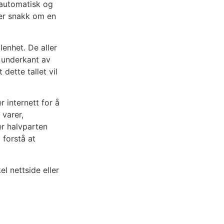
g automatisk og
 er snakk om en
lenhet. De aller
I underkant av
dette tallet vil
r internett for å
 varer,
er halvparten
 forstå at
el nettside eller