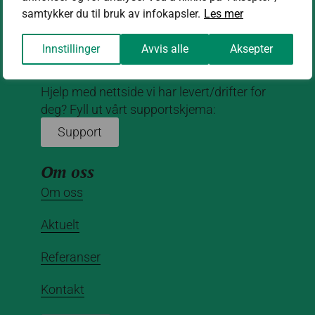
kontakt@nettrakett.no
samtykker du til bruk av infokapsler.
Les mer
Innstillinger
Avvis alle
Aksepter
Hjelp med nettside vi har levert/drifter for
deg? Fyll ut vårt supportskjema:
Support
Om oss
Om oss
Aktuelt
Referanser
Kontakt