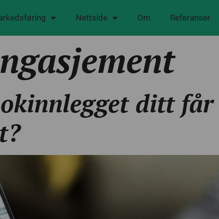
markedsføring
Nettside
Om
Referanser
engasjement
kinnlegget ditt får 
t?