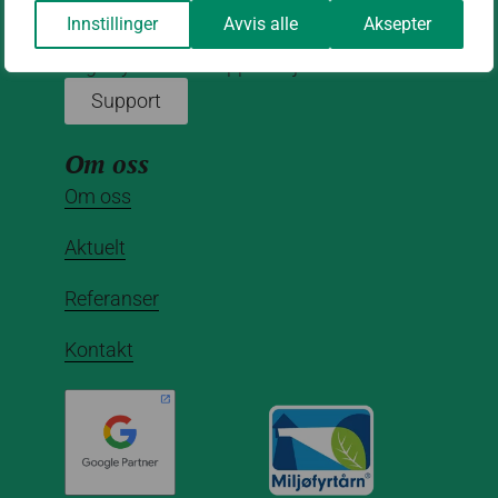
Innstillinger
Avvis alle
Aksepter
Hjelp med nettside vi har levert/drifter for
deg? Fyll ut vårt supportskjema:
Support
Om oss
Om oss
Aktuelt
Referanser
Kontakt