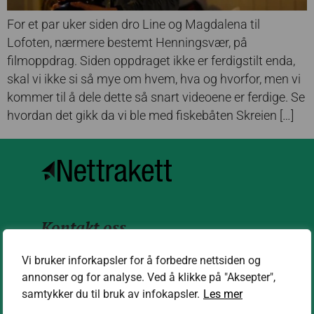
For et par uker siden dro Line og Magdalena til
Lofoten, nærmere bestemt Henningsvær, på
filmoppdrag. Siden oppdraget ikke er ferdigstilt enda,
skal vi ikke si så mye om hvem, hva og hvorfor, men vi
kommer til å dele dette så snart videoene er ferdige. Se
hvordan det gikk da vi ble med fiskebåten Skreien […]
Kontakt oss
kontakt@nettrakett.no
Vi bruker inforkapsler for å forbedre nettsiden og
annonser og for analyse. Ved å klikke på "Aksepter",
samtykker du til bruk av infokapsler.
Les mer