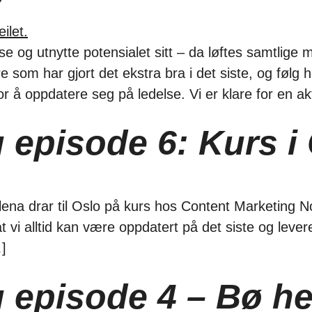
e og utnytte potensialet sitt – da løftes samtlige m
e som har gjort det ekstra bra i det siste, og føl
for å oppdatere seg på ledelse. Vi er klare for en ak
g episode 6: Kurs i
ena drar til Oslo på kurs hos Content Marketing No
 at vi alltid kan være oppdatert på det siste og leve
]
og episode 4 – Bø 