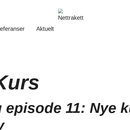
eferanser
Aktuelt
Kurs
g episode 11: Nye 
y