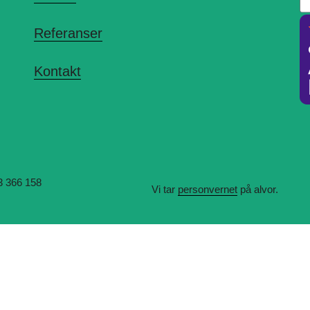
Referanser
Kontakt
3 366 158
Vi tar
personvernet
på alvor.