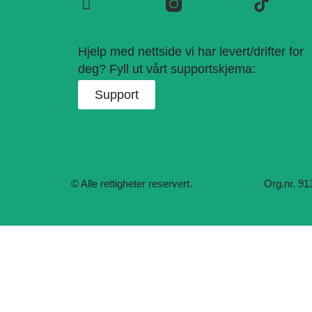
Hjelp med nettside vi har levert/drifter for
deg? Fyll ut vårt supportskjema:
Support
© Alle rettigheter reservert.
Org.nr. 91