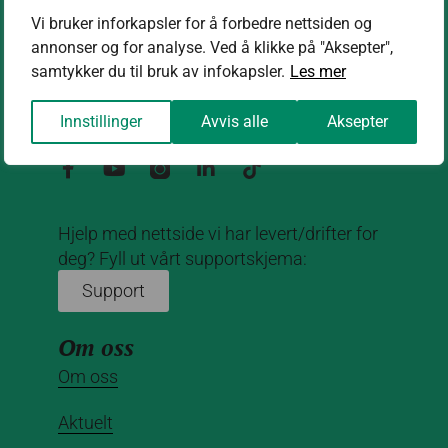
Vi bruker inforkapsler for å forbedre nettsiden og
annonser og for analyse. Ved å klikke på "Aksepter",
Kontakt oss
samtykker du til bruk av infokapsler.
Les mer
kontakt@nettrakett.no
Innstillinger
Avvis alle
Aksepter
Hjelp med nettside vi har levert/drifter for
deg? Fyll ut vårt supportskjema:
Support
Om oss
Om oss
Aktuelt