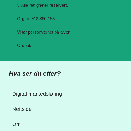
© Alle rettigheter reservert.
Org.nr. 913 366 158
Vi tar
personvernet
på alvor.
Ordbok
Hva ser du etter?
Digital markedsføring
Nettside
Om