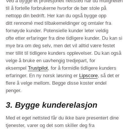
Ved å bygge et profesjonelt nettsted har du muligheten
til å fortelle forbrukerne hvorfor de bør stole på
nettopp din bedrift. Her kan du også bygge opp
ditt rennomé med tilbakemeldinger og omtaler fra
fornøyde kunder. Potensielle kunder leter veldig
ofte etter erfaringer fra dine tidligere kunder. Du kan si
mye bra om deg selv, men det vil alltid være festet
mer tillit til tidligere kunders opplevelser. Du kan også
velge å bruke en uavhengig tredjepart, for
eksempel
Trustpilot
, for å formidle tidligere kunders
erfaringer. En ny norsk løsning er
Lipscore
, så det er
flere å velge mellom. Begge disse koster endel
penger.
3. Bygge kunderelasjon
Med et eget nettsted får du ikke bare presentert dine
tjenester, varer og det som skiller deg fra