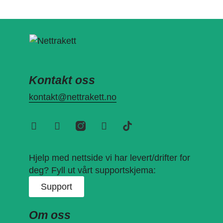
Kontakt oss
kontakt@nettrakett.no
Hjelp med nettside vi har levert/drifter for
deg? Fyll ut vårt supportskjema:
Support
Om oss