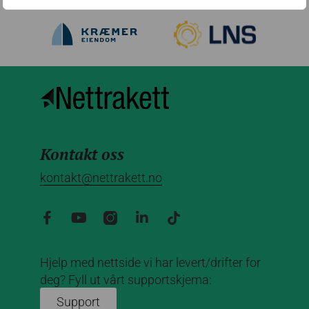
Kontakt oss
kontakt@nettrakett.no
Hjelp med nettside vi har levert/drifter for
deg? Fyll ut vårt supportskjema:
Support