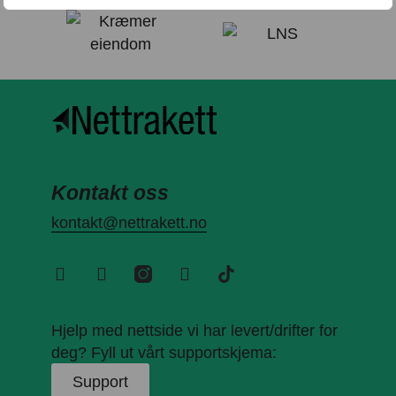
Kontakt oss
kontakt@nettrakett.no
Hjelp med nettside vi har levert/drifter for
deg? Fyll ut vårt supportskjema:
Support