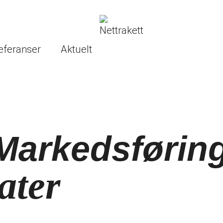
eferanser
Aktuelt
 Markedsførin
ater