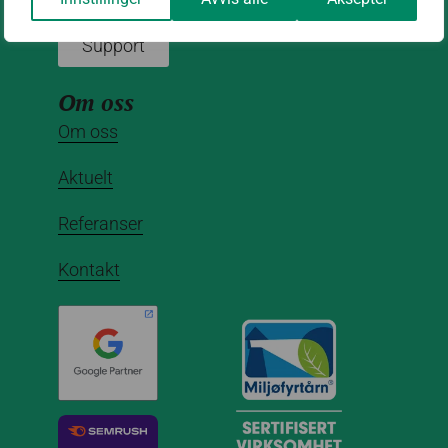
deg? Fyll ut vårt supportskjema:
Support
Om oss
Om oss
Aktuelt
Referanser
Kontakt