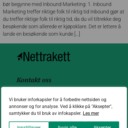
bør begynne med Inbound Marketing: 1. Inbound
Marketing treffer riktige folk til riktig tid Inbound gjør at
du treffer riktige folk til riktig tid, da du vil tiltrekke deg
besøkende som allerede er kjøpsklare. Det er lettere å
lande en besøkende som kunde […]
Kontakt oss
kontakt@nettrakett.no
Vi bruker inforkapsler for å forbedre nettsiden og
annonser og for analyse. Ved å klikke på "Aksepter",
samtykker du til bruk av infokapsler.
Les mer
Hjelp med nettside vi har levert/drifter for
Innstillinger
Avvis alle
Aksepter