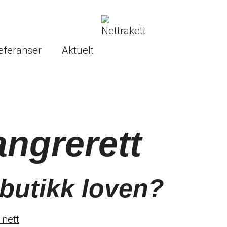
eferanser
Aktuelt
angrerett
tbutikk loven?