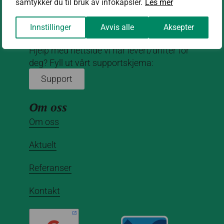
samtykker du til bruk av infokapsler.
Les mer
Innstillinger
Avvis alle
Aksepter
Hjelp med nettside vi har levert/drifter for
deg? Fyll ut vårt supportskjema:
Support
Om oss
Om oss
Aktuelt
Referanser
Kontakt