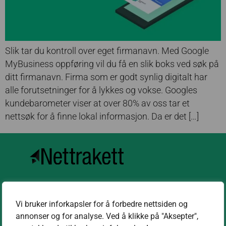
Slik tar du kontroll over eget firmanavn. Med Google
MyBusiness oppføring vil du få en slik boks ved søk på
ditt firmanavn. Firma som er godt synlig digitalt har
alle forutsetninger for å lykkes og vokse. Googles
kundebarometer viser at over 80% av oss tar et
nettsøk for å finne lokal informasjon. Da er det […]
Kontakt oss
Vi bruker inforkapsler for å forbedre nettsiden og
kontakt@nettrakett.no
annonser og for analyse. Ved å klikke på "Aksepter",