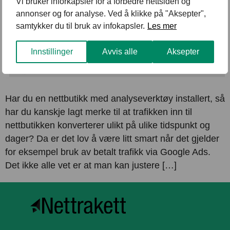
Vi bruker inforkapsler for å forbedre nettsiden og
annonser og for analyse. Ved å klikke på "Aksepter",
samtykker du til bruk av infokapsler.
Les mer
Innstillinger
Avvis alle
Aksepter
Har du en nettbutikk med analyseverktøy installert, så
har du kanskje lagt merke til at trafikken inn til
nettbutikken konverterer ulikt på ulike tidspunkt og
dager? Da er det lov å være litt smart når det gjelder
for eksempel bruk av betalt trafikk via Google Ads.
Det ikke alle vet er at man kan justere […]