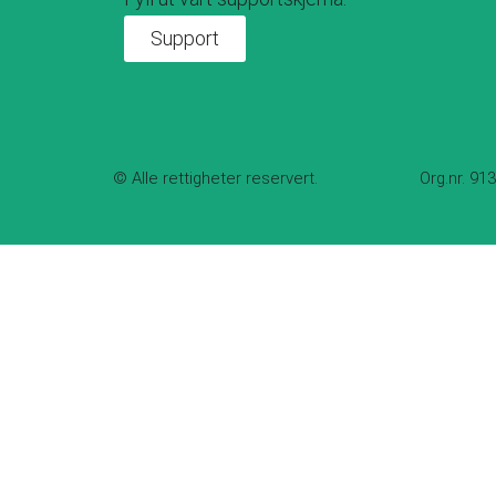
Support
© Alle rettigheter reservert.
Org.nr. 91