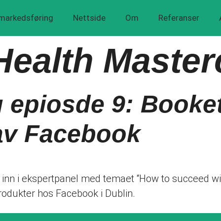
 markedsføring
Nettside
Om
Referanser
Health Master
g epiosde 9: Booket
av Facebook
 inn i ekspertpanel med temaet “How to succeed wit
rodukter hos Facebook i Dublin.