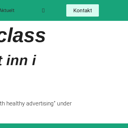
Kontakt
Aktuelt
class
 inn i
h healthy advertising” under