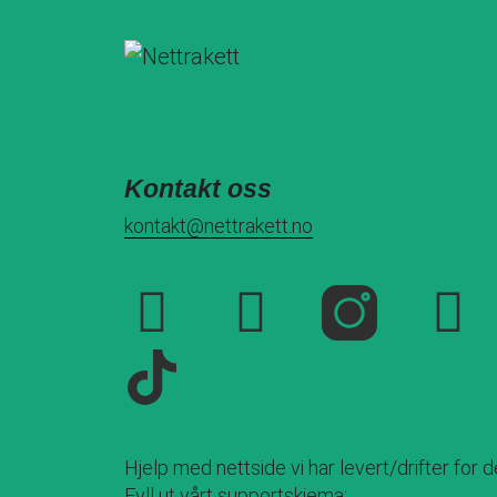
Kontakt oss
kontakt@nettrakett.no
Hjelp med nettside vi har levert/drifter for 
Fyll ut vårt supportskjema: